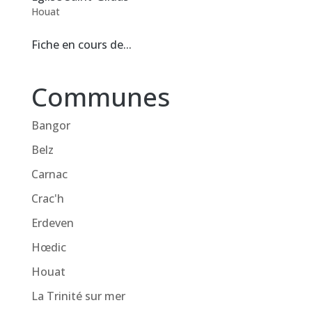
Houat
Fiche en cours de...
Communes
Bangor
Belz
Carnac
Crac'h
Erdeven
Hœdic
Houat
La Trinité sur mer