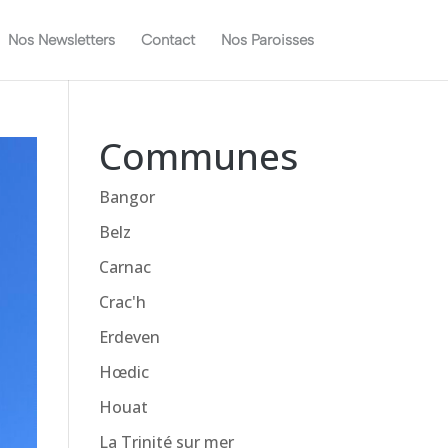
Nos Newsletters
Contact
Nos Paroisses
Communes
Bangor
Belz
Carnac
Crac'h
Erdeven
Hœdic
Houat
La Trinité sur mer